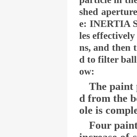
shed aperture
e: INERTIA S
les effectivel
ns, and then t
d to filter ba
ow:
The paint 
d from the bo
ole is compl
Four paint