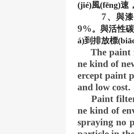
(jié)風(fēn
7
、與漆
9%
。與活性
á)到排放標(biā
The paint fi
ne kind of new
ercept paint p
and low cost.
Paint filter
ne kind of en
spraying no p
particle in th