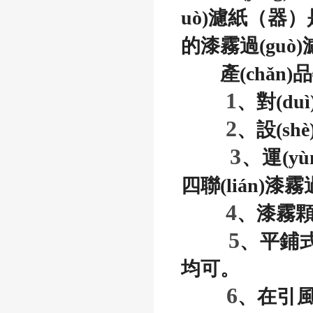
uò)濾紙（器）是噴
的漆霧過(guò
產(chǎn)品
1
、對(du
2
、設(shè
3
、運(
四聯(lián)漆
4
、漆霧顆粒
5
、平鋪
均可。
6
、在引風