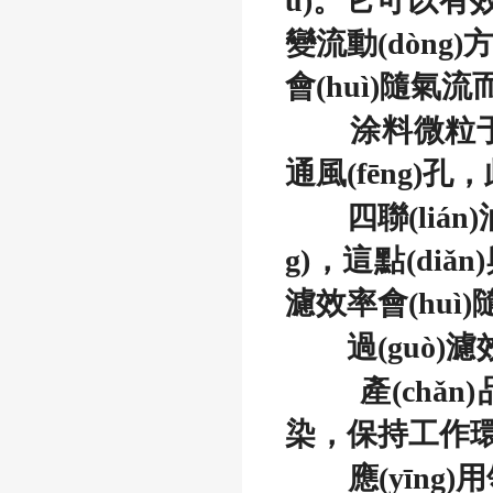
ù)。它可以有
變流動(dòng
會(huì)隨氣流
涂料微粒于過
通風(fēng)孔，
四聯(liá
g)，這點(di
濾效率會(hu
過(guò)
產(chǎ
染，保持工作環(hu
應(yīng)