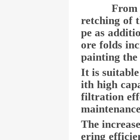
From the tw
retching of 
pe as additi
ore folds in
painting the 
It is suitab
ith high cap
filtration e
maintenance
The increase 
ering effici