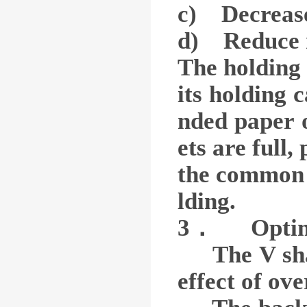
c) Decrease 
d) Reduce n
The holding 
its holding 
nded paper o
ets are full,
the common p
lding.
3． Optimum
The V shape
effect of ov