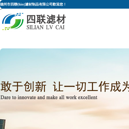
久久精品国产无码_国产专区 无码
德州市四聯(lián)濾材制品有限公司歡迎您！