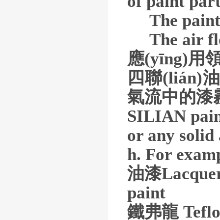
of paint par
The painter
The air flo
應(yīng)用領
四聯(lián
氣流中的漆
SILIAN paint
or any solid 
h. For exam
油漆Lacqu
paint
鐵弗龍 Tefl