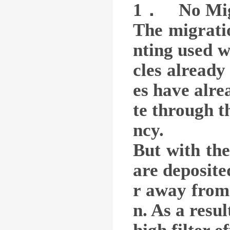
1． No Mig
The migrati
nting used wi
cles already
es have alre
te through th
ncy.
But with the
are deposite
r away from 
n. As a resul