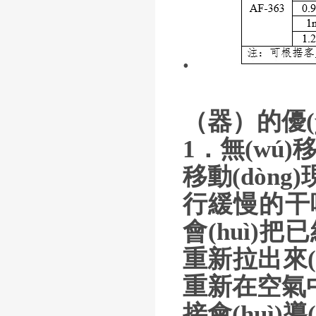
.
（器）的優(yō
1．無(wú)移
移動(dòng)
行緩慢的干噴時(
會(huì)把已
重新拉出來(lá
重新在空氣中傳
接會(huì)導(