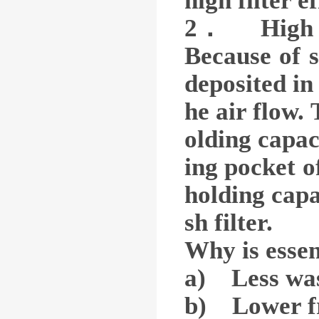
high filter e
2． High H
Because of s
deposited in
he air flow.
olding capac
ing pocket o
holding cap
sh filter.
Why is essen
a) Less wast
b) Lower fre