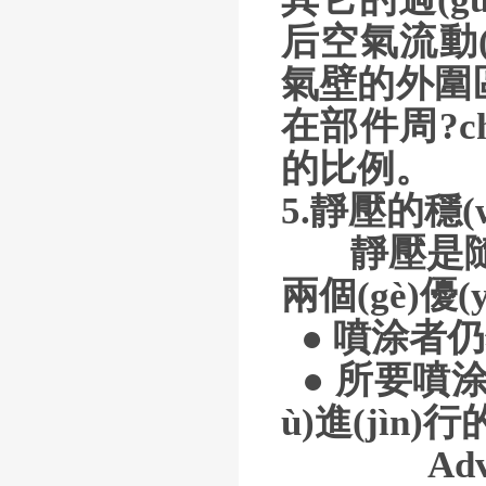
后空氣流動(d
氣壁的外圍區(
在部件周?ch
的比例。
5.靜壓的穩(
靜壓是隨著噴
兩個(gè)優(y
● 噴涂者仍
● 所要噴涂的
ù)進(jìn)行
Advantage