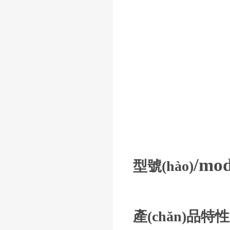
/mod
型號(hào)
產(chǎn)品特