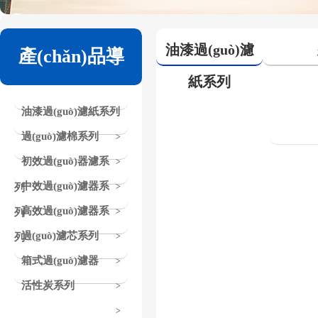
油漆過(guò)濾
產(chǎn)品導
紙系列
(dǎo)航
油漆過(guò)濾紙系列
過(guò)濾棉系列
>
初效過(guò)器濾系
>
中效過(guò)濾器系
列
>
高效過(guò)濾器系
列
>
過(guò)濾芯系列
列
>
箱式過(guò)濾器
>
活性炭系列
>
>