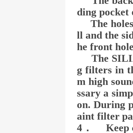
The back wa
ding pocket o
The holes a
ll and the si
he front hole
The SILIAN 
g filters in
m high sound
ssary a simp
on. During p
aint filter p
4． Keep con