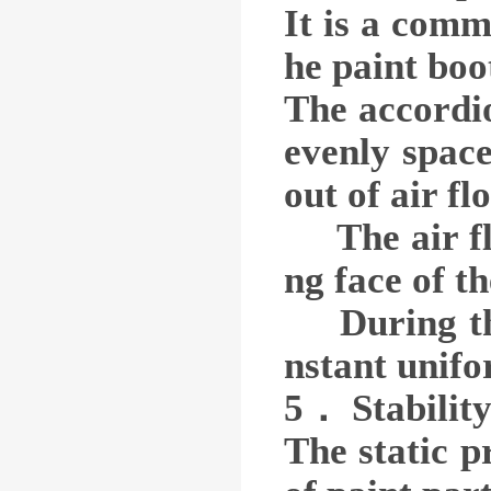
It is a comm
he paint boo
The accordio
evenly space
out of air f
The air flo
ng face of t
During the 
nstant unifo
5． Stability
The static p