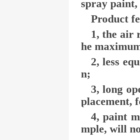
spray paint, 
Product fe
1, the air 
he maximum,
2, less eq
n;
3, long op
placement, f
4, paint m
mple, will n